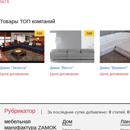
562 $
Товары ТОП компаний
топ
топ
Диван "Эклисси"
Диван "Венто"
Диван "Вермонт"
Цена договорная
Цена договорная
Цена договорная
Рубрикатор
За последние сутки добавлено:
0
статей,
0
мебельная
Дом
Ла
мануфактура ZAMOK