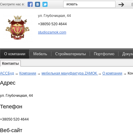
Смотрите нас в:
ул. Глубочицкая, 44
+38050 520 4644
studiozamok.com
О компании
Мебель
Стройматериалы
Портфолио
Доку
Контакты
АССБуд
→
Компании
→
мебельная мануфактура ZAMOK
→
О компании
→
Ко
Адрес
ул. Глубочицкая, 44
Телефон
+38050 520 4644
Веб-сайт