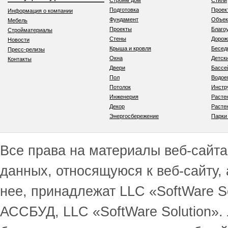
Строим дом
Стили
Подготовка
Проек
Информация о компании
Фундамент
Объек
Мебель
Проекты
Благо
Стройматериалы
Стены
Дорож
Новости
Крыша и кровля
Бесед
Пресс-релизы
Окна
Детск
Контакты
Двери
Бассе
Пол
Водо
Потолок
Инстр
Инженерия
Расте
Декор
Расте
Энергосбережение
Парки
Все права на материалы веб-сайта 
данных, относящуюся к веб-сайту,
нее, принадлежат LLC «SoftWare S
АССБУД, LLC «SoftWare Solution».