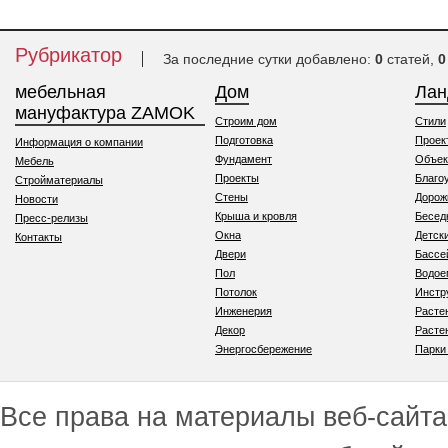
Рубрикатор
За последние сутки добавлено:
0
статей,
0
мебельная
Дом
Ла
мануфактура ZAMOK
Строим дом
Стили
Подготовка
Проек
Информация о компании
Фундамент
Объек
Мебель
Проекты
Благо
Стройматериалы
Стены
Дорож
Новости
Крыша и кровля
Бесед
Пресс-релизы
Окна
Детск
Контакты
Двери
Бассе
Пол
Водо
Потолок
Инстр
Инженерия
Расте
Декор
Расте
Энергосбережение
Парки
Все права на материалы веб-сайта 