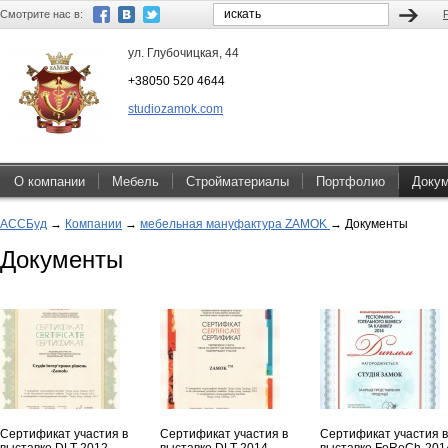
Смотрите нас в:
ул. Глубочицкая, 44
+38050 520 4644
studiozamok.com
О компании
Мебель
Стройматериалы
Портфолио
Доку
АССБуд
→
Компании
→
мебельная мануфактура ZAMOK
→
Документы
Документы
Сертификат участия в
Сертификат участия в
Сертификат участия в