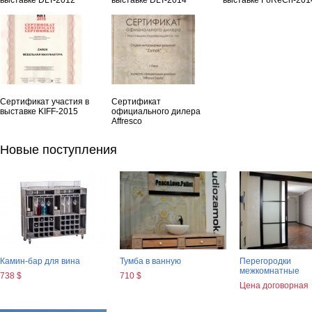
выставке DLT-2012
выставке DLT-2014
выставке FoReCh-201
Сертификат участия в
Сертификат
выставке KIFF-2015
официального дилера
Affresco
Новые поступления
Камин-бар для вина
Тумба в ванную
Перегородки
межкомнатные
738 $
710 $
Цена договорная